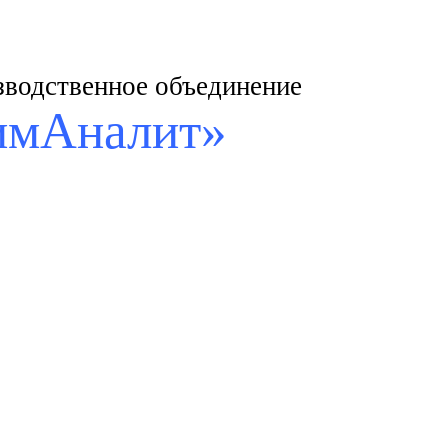
водственное объединение
имАналит»