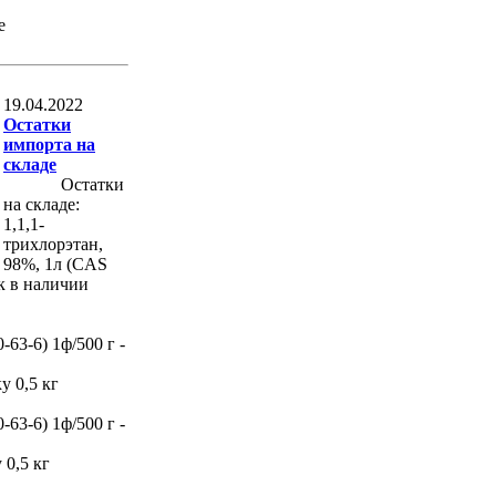
е
19.04.2022
Остатки
импорта на
складе
Остатки
на складе:
1,1,1-
трихлорэтан,
98%, 1л (CAS
ок в наличии
63-6) 1ф/500 г -
у 0,5 кг
63-6) 1ф/500 г -
 0,5 кг